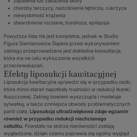
zapalenia lub zakażenia skóry
choroby tarczycy, nadciśnienie tętnicze, cukrzyca
niewydolność krążenia
stwardnienie rozsiane, borelioza, epilepsja
Powyższa lista nie jest kompletna, jednak w Studio
Figura Siemianowice Śląskie przed wykonywaniem
zabiegu przeprowadzana jest dokładna konsultacja,
która ma na celu wykluczenie wszelkich
przeciwwskazań.
Efekty liposukcji kawitacyjnej
Liposukcja kawitacyjna sprawdzi się w przypadku osób,
które mimo starań napotkały trudności w redukcji tkanki
tłuszczowej. Zabieg bowiem wyszczupla i modeluje
sylwetkę, a także zmniejsza obwody problematycznych
partii ciała.
Liposukcja ultradźwiękowa zdaje egzamin
również w przypadku redukcji niechcianego
cellulitu.
Powstałe na skórze nierówności zostają
wygładzone, dzięki czemu poprawia się ogólny wygląd