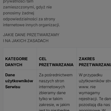
prywatności tam
zamieszczonymi, gdyż nie
ponosimy żadnej
odpowiedzialności za strony
internetowe innych organizacji.
JAKIE DANE PRZETWARZAMY
I NA JAKICH ZASADACH
KATEGORIE
CEL
ZAKRES
DANYCH
PRZETWARZANIA
PRZETWARZANI
Dane
Za pośrednictwem
W przypadku
użytkowników
naszych stron
użytkowników str
Serwisu
internetowych
www. nie
zbieramy dane
wymagamy
tylko w takim
rejestracji. Te da
zakresie, w jakim
pozostają dla nas
jest to niezbędne
anonimowe. W