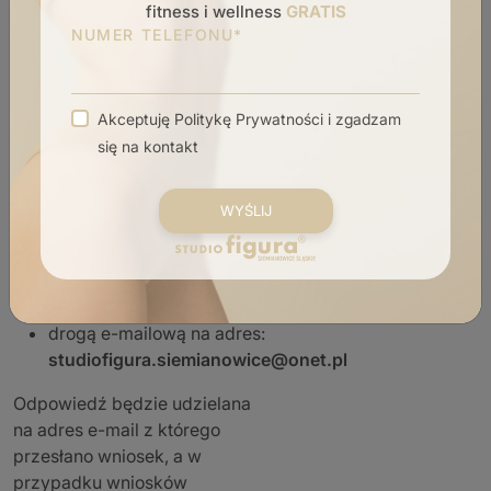
internetowej Urzędu
fitness i wellness
GRATIS
Ochrony Danych
NUMER TELEFONU*
Osobowych).
Wnioski do
Studio Figura
Akceptuję
Politykę Prywatności
i zgadzam
Siemianowice Śląskie
,
się na kontakt
dotyczące realizacji
powyższych praw, można
złożyć:
w formie pisemnej na adres:
ul. Wróblewskiego 67, 41-
106 Siemianowice Śląskie
drogą e-mailową na adres:
studiofigura.siemianowice@onet.pl
Odpowiedź będzie udzielana
na adres e-mail z którego
przesłano wniosek, a w
przypadku wniosków