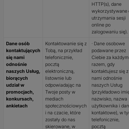
HTTP(s), dane
wykorzystywane 
utrzymania sesji
online po
zalogowaniu się).
Dane osób
Kontaktowanie się z
· Dane osobowe
kontaktujących
Tobą, na przykład
podawane przez
się nami
telefonicznie,
Ciebie za każdym
odnośnie
pocztą
razem, gdy
naszych Usług,
elektroniczną,
kontaktujesz się z
biorących
listownie lub
nami odnośnie
udział w
odpowiadając na
naszych Usług
promocjach,
Twoje posty w
(przykładowo imię
konkursach,
mediach
nazwisko, nazwa
ankietach
społecznościowych
użytkownika i da
i na czacie, które
kontaktowe), w t
zostały do nas
telefonicznie,
skierowane, w
pocztą