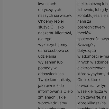
kwestiach
elektroniczną lub
dotyczących
listownie, lub gdy
naszych serwisów.
kontaktujesz się z
Chcemy lepiej
nami za
służyć Ci, jako
pośrednictwem
naszemu klientowi,
mediów
dlatego
społecznościowy
wykorzystujemy
Szczegóły
dane osobowe do
dotyczące
udzielania
wiadomości e-mai
wyjaśnień lub
innych wiadomoś
pomocy w
elektronicznych,
odpowiedzi na
które wysyłamy d
Twoje komunikaty,
Ciebie, które
jak również do
otwierasz, w tym
informowania Cię o
wszelkie łącza w
zmianach, jakie
nich zawarte, na
wprowadziliśmy
które klikasz (na
lub zamierzamy
przykład te, które