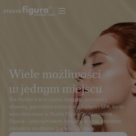
Wiele możliwości
w jednym miejscu
Nie musisz tracić czasu, biegając pomiędzy
siłownią, gabinetem kosmetologicznym i SPA, bo to
wszystko masz w Studio Figura Siemianowice
Śląskie – jedynym takim koncepcie o tak szerokim
podejściu do dbania o urodę i zdrowie.