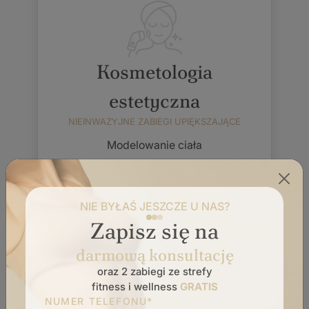
Kosmetologia
estetyczna
NIEINWAZYJNE ZABIEGI UPIĘKSZAJĄCE
Modelowanie ciała
Lifting skóry
NIE BYŁAŚ JESZCZE U NAS?
Poprawa owalu twarzy
Zapisz się na
Spłycenie zmarszczek
darmową konsultację
oraz 2 zabiegi ze strefy
Redukcja cellulitu
fitness i wellness
GRATIS
NUMER TELEFONU*