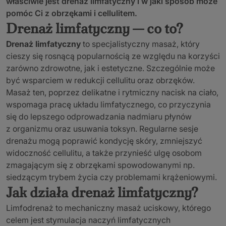
właściwie jest drenaż limfatyczny i w jaki sposób może
pomóc Ci z obrzękami i cellulitem.
Drenaż limfatyczny — co to?
Drenaż limfatyczny
to specjalistyczny masaż, który
cieszy się rosnącą popularnością ze względu na korzyści
zarówno zdrowotne, jak i estetyczne. Szczególnie może
być wsparciem w redukcji cellulitu oraz obrzęków.
Masaż ten, poprzez delikatne i rytmiczny nacisk na ciało,
wspomaga pracę układu limfatycznego, co przyczynia
się do lepszego odprowadzania nadmiaru płynów
z organizmu oraz usuwania toksyn. Regularne sesje
drenażu mogą poprawić kondycję skóry, zmniejszyć
widoczność cellulitu, a także przynieść ulgę osobom
zmagającym się z obrzękami spowodowanymi np.
siedzącym trybem życia czy problemami krążeniowymi.
Jak działa drenaż limfatyczny?
Limfodrenaż to mechaniczny masaż uciskowy, którego
celem jest stymulacja naczyń limfatycznych