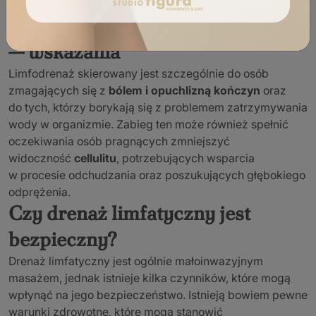
ramionach.
Dla kogo jest drenaż limfatyczny
— wskazania
Limfodrenaż skierowany jest szczególnie do osób
zmagających się z
bólem i opuchlizną kończyn
oraz
do tych, którzy borykają się z problemem zatrzymywania
wody w organizmie. Zabieg ten może również spełnić
oczekiwania osób pragnących zmniejszyć
widoczność
cellulitu
, potrzebujących wsparcia
w procesie odchudzania oraz poszukujących głębokiego
odprężenia.
Czy drenaż limfatyczny jest
bezpieczny?
Drenaż limfatyczny jest ogólnie małoinwazyjnym
masażem, jednak istnieje kilka czynników, które mogą
wpłynąć na jego bezpieczeństwo. Istnieją bowiem pewne
warunki zdrowotne, które mogą stanowić