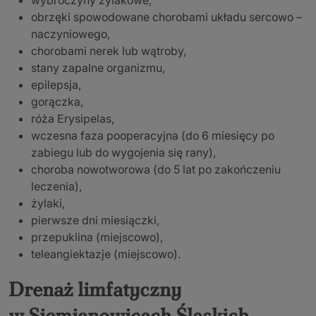
obrzęki spowodowane chorobami układu sercowo –
naczyniowego,
chorobami nerek lub wątroby,
stany zapalne organizmu,
epilepsja,
gorączka,
róża Erysipelas,
wczesna faza pooperacyjna (do 6 miesięcy po
zabiegu lub do wygojenia się rany),
choroba nowotworowa (do 5 lat po zakończeniu
leczenia),
żylaki,
pierwsze dni miesiączki,
przepuklina (miejscowo),
teleangiektazje (miejscowo).
Drenaż limfatyczny
w Siemianowicach Śląskich