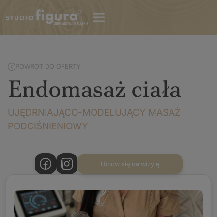
POWRÓT DO OFERTY
Endomasaż ciała
UJĘDRNIAJĄCO-MODELUJĄCY MASAŻ
PODCIŚNIENIOWY
Umów się na wizytę